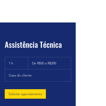
Assistência Técnica
De
R$50
1 h
1
De R$50 a R$200
a
R$200
Casa do cliente
Solicitar agendamento