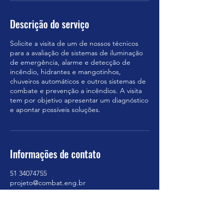
Descrição do serviço
Solicite a visita de um de nossos técnicos
para a avaliação de sistemas de iluminação
de emergência, alarme e detecção de
incêndio, hidrantes e mangotinhos,
chuveiros automáticos e outros sistemas de
combate e prevenção a incêndios. A visita
tem por objetivo apresentar um diagnóstico
e apontar possíveis soluções.
Informações de contato
51 34074755
projeto@combat.eng.br
Av. Erico Veríssimo, 563 - Menino Deus,
Porto Alegre - RS, 90160-180, Brasil